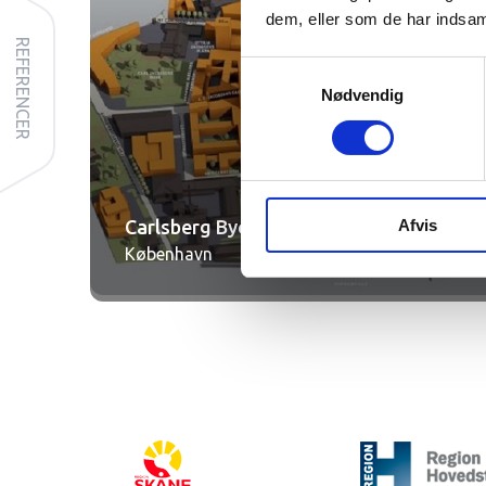
dem, eller som de har indsaml
REFERENCER
Samtykkevalg
Nødvendig
Afvis
Carlsberg Byen
København