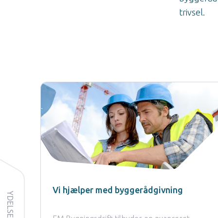
trivsel.
Vi hjælper med byggerådgivning
YDELSER