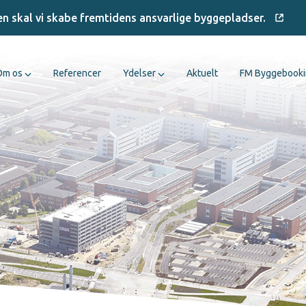
en skal vi skabe fremtidens ansvarlige byggepladser.
Om os
Referencer
Ydelser
Aktuelt
FM Byggebook