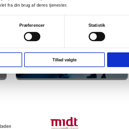
et fra din brug af deres tjenester.
Præferencer
Statistik
Tillad valgte
Den Blå Planet
Kastrup, København