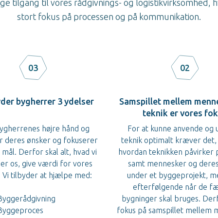
e tilgang til vores rådgivnings- og logistikvirksomhed, hv
stort fokus på processen og på kommunikation.
03
02
yder bygherrer 3 ydelser
Samspillet mellem menn
teknik er vores fo
bygherrenes højre hånd og
For at kunne anvende og 
r deres ønsker og fokuserer
teknik optimalt kræver det, 
mål. Derfor skal alt, hvad vi
hvordan teknikken påvirker
er os, give værdi for vores
samt mennesker og deres 
 Vi tilbyder at hjælpe med:
under et byggeprojekt, m
efterfølgende når de f
Byggerådgivning
bygninger skal bruges. Derf
Byggeproces
fokus på samspillet mellem