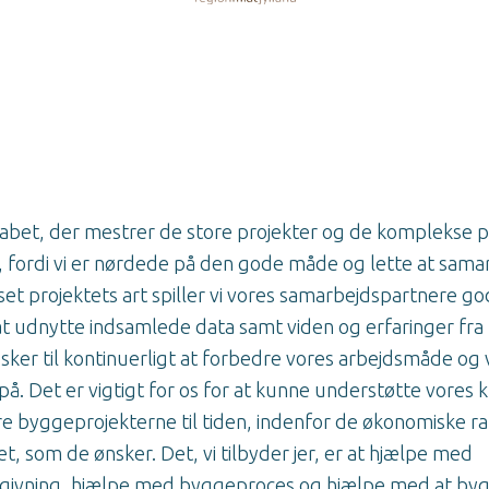
skabet, der mestrer de store projekter og de komplekse p
i, fordi vi er nørdede på den gode måde og lette at sama
t projektets art spiller vi vores samarbejdspartnere god
at udnytte indsamlede data samt viden og erfaringer fra
ker til kontinuerligt at forbedre vores arbejdsmåde og 
på. Det er vigtigt for os for at kunne understøtte vores k
e byggeprojekterne til tiden, indenfor de økonomiske r
et, som de ønsker. Det, vi tilbyder jer, er at hjælpe med
givning, hjælpe med byggeproces og hjælpe med at b