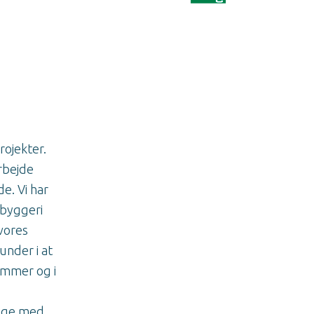
rojekter.
rbejde
e. Vi har
 byggeri
vores
under i at
ammer og i
ygge med