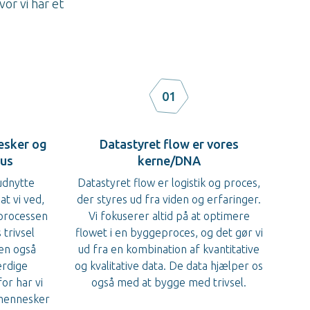
or vi har et
01
esker og
Datastyret flow er vores
kus
kerne/DNA
udnytte
Datastyret flow er logistik og proces,
at vi ved,
der styres ud fra viden og erfaringer.
 processen
Vi fokuserer altid på at optimere
trivsel
flowet i en byggeproces, og det gør vi
en også
ud fra en kombination af kvantitative
ærdige
og kvalitative data. De data hjælper os
or har vi
også med at bygge med trivsel.
 mennesker