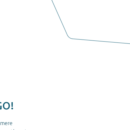
 GO!
g mere