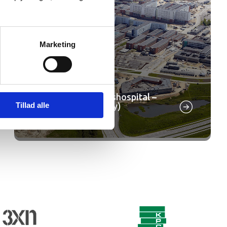
Marketing
Det Nye Universitetshospital –
Tillad alle
Skejby (DNU – Skejby)
Aarhus