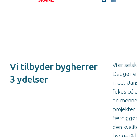
Vi tilbyder bygherrer
Vi er sel
Det gør v
3 ydelser
med. Uanse
fokus på 
og mennes
projekter 
færdiggør
den kvalit
byggeråd