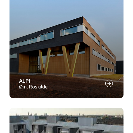
ALPI
Øm, Roskilde