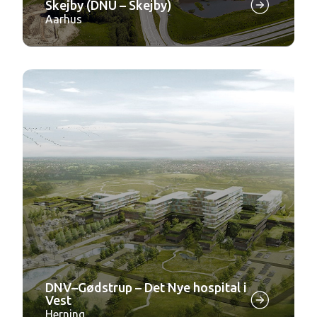
Skejby (DNU – Skejby)
Aarhus
DNV–Gødstrup – Det Nye hospital i
Vest
Herning