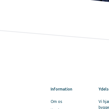
Information
Ydels
Om os
Vi hj
bygge