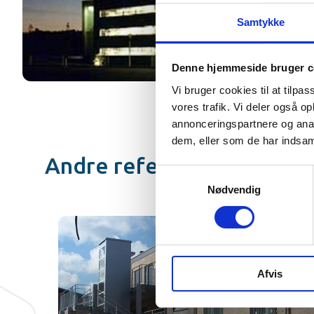
Samtykke
Denne hjemmeside bruger c
Vi bruger cookies til at tilpas
vores trafik. Vi deler også 
annonceringspartnere og anal
dem, eller som de har indsaml
Andre referencer
Samtykkevalg
Nødvendig
Afvis